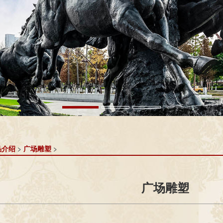
品介绍
>
广场雕塑
>
广场雕塑