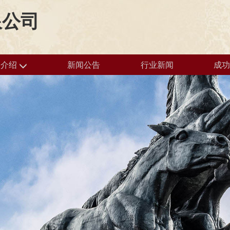
限公司
品介绍
新闻公告
行业新闻
成